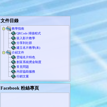
文件目錄
教學指南
QRCode 掃描程式
嵌入影片教學
分享到社群
建立名片教學(未)
介紹文件
雲端名片特色
創富系統奬金制度
常見問題
內容協助服務
行銷文案
Facebook 粉絲專頁