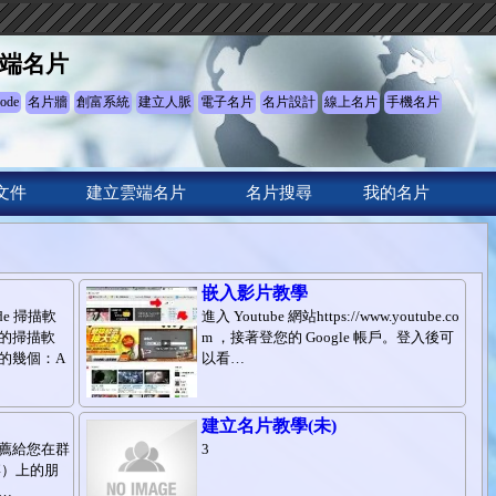
端名片
ode
名片牆
創富系統
建立人脈
電子名片
名片設計
線上名片
手機名片
文件
建立雲端名片
名片搜尋
我的名片
嵌入影片教學
e 掃描軟
進入 Youtube 網站https://www.youtube.co
的掃描軟
m ，接著登您的 Google 帳戶。登入後可
的幾個：A
以看…
建立名片教學(未)
薦給您在群
3
 微博）上的朋
…