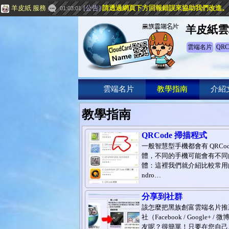
羊皮紙 服務
[
公告
]
請透過網頁下方
回報錯誤
來協助我們改進。
01:03:01
羊皮紙雲
雲端名片
QRC
雲端名片
教學指南
介紹
教學指南
QRCode 掃描程式
一般智慧型手機都會有 QRCod
體，不同的手機可能會有不同
體：這裡我們就介紹比較常用
ndro…
分享到社群
該怎麼把黑族創富雲端名片推
社（Facebook / Google+ /
友呢？很簡單！只要在您自己