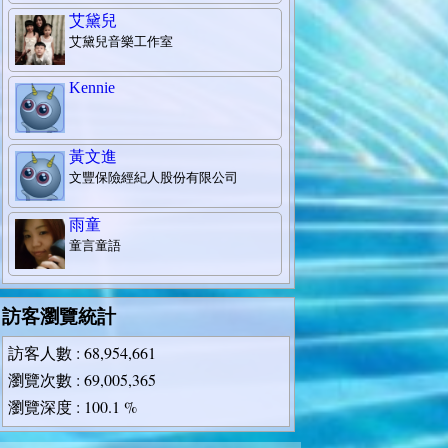
艾黛兒
艾黛兒音樂工作室
Kennie
黃文進
文豐保險經紀人股份有限公司
雨童
童言童語
訪客瀏覽統計
訪客人數
: 68,954,661
瀏覽次數
: 69,005,365
瀏覽深度
: 100.1 %