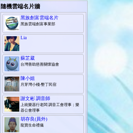
隨機雲端名片牆
黑族創富雲端名片
黑族雲端創富事業部
Lia
蘇芷葳
台灣善助慈善關懷協會
陳小姐
月芽灣小棧-墾丁民宿
謝文彬 調音師
上統樂器行老闆 調音工會理事；樂
器公會理事
胡存良(員外)
龍寶生命禮儀