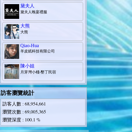
黛夫人
黛夫人晚宴禮服
大熊
大熊
Qiao-Hua
羊皮紙科技有限公司
陳小姐
月芽灣小棧-墾丁民宿
訪客瀏覽統計
訪客人數
: 68,954,661
瀏覽次數
: 69,005,365
瀏覽深度
: 100.1 %