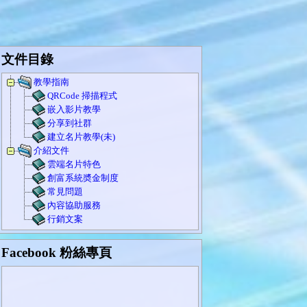
文件目錄
教學指南
QRCode 掃描程式
嵌入影片教學
分享到社群
建立名片教學(未)
介紹文件
雲端名片特色
創富系統奬金制度
常見問題
內容協助服務
行銷文案
Facebook 粉絲專頁