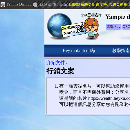
YamPiz Dịch vụ
[
Bulletin
]
因網站系統更新速度快, 若網頁使用上有問題
12:07:01
Yampiz d
雲端名片
QRC
Heyxu danh thiếp
教學指南
介紹文件
/
行銷文案
有一張雲端名片，可以幫助您運用手機
獎金，而且不需額外費用；分享名
這是我的名片 https://wealth.h
可以把這個訊息分享給您有跑業務