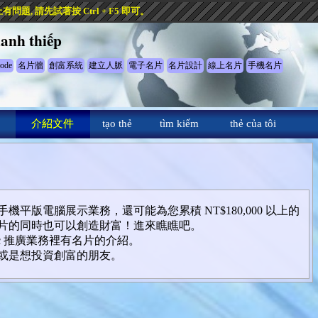
, 請先試著按 Ctrl + F5 即可。
anh thiếp
ode
名片牆
創富系統
建立人脈
電子名片
名片設計
線上名片
手機名片
介紹文件
tạo thẻ
tìm kiếm
thẻ của tôi
平版電腦展示業務，還可能為您累積 NT$180,000 以上的
片的同時也可以創造財富！進來瞧瞧吧。
eyxu.cc 推廣業務裡有名片的介紹。
或是想投資創富的朋友。