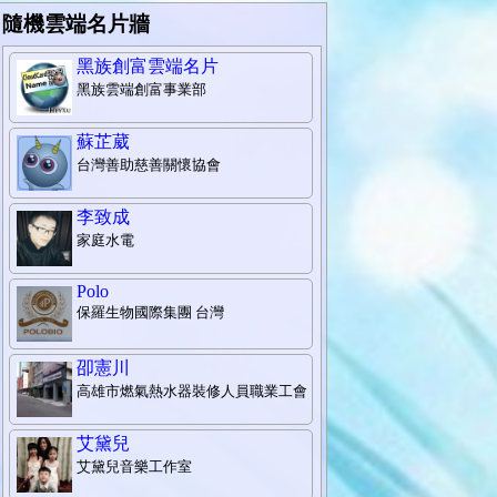
隨機雲端名片牆
黑族創富雲端名片
黑族雲端創富事業部
蘇芷葳
台灣善助慈善關懷協會
李致成
家庭水電
Polo
保羅生物國際集團 台灣
卲憲川
高雄市燃氣熱水器裝修人員職業工會
艾黛兒
艾黛兒音樂工作室