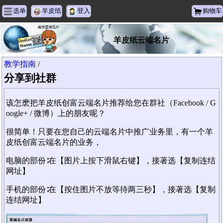
选单
羊皮纸
登入
购物车
羊皮纸云端名片
教学指南
/
分享到社群
该怎麽把羊皮纸创富云端名片推荐给您在群社（Facebook / G
oogle+ / 微博）上的朋友呢？
很简单！只要在您自己的云端名片中推广业务里，有一个羊
皮纸创富云端名片的业务，
电脑的部份∶在【图片上按下滑鼠右键】，接著选【复制连结
网址】
手机的部份∶在【按住图片不放等待两三秒】，接著选【复制
连结网址】