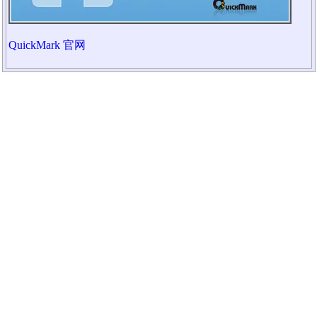
QuickMark 官网