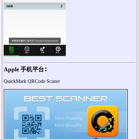
Apple 手机平台∶
QuickMark QRCode Scaner