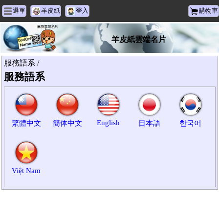
選單
羊皮紙
登入
購物車
羊皮紙雲端名片
服務語系 /
服務語系
English
繁體中文
簡体中文
日本語
한국어
Việt Nam