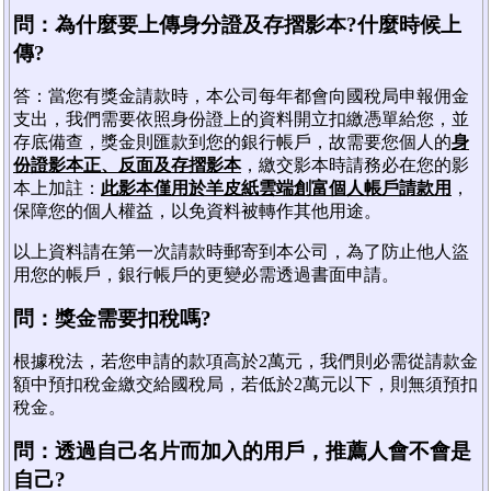
問：為什麼要上傳身分證及存摺影本?什麼時候上
傳?
答：當您有獎金請款時，本公司每年都會向國稅局申報佣金
支出，我們需要依照身份證上的資料開立扣繳憑單給您，並
存底備查，獎金則匯款到您的銀行帳戶，故需要您個人的
身
份證影本正、反面及存摺影本
，繳交影本時請務必在您的影
本上加註：
此影本僅用於羊皮紙雲端創富個人帳戶請款用
，
保障您的個人權益，以免資料被轉作其他用途。
以上資料請在第一次請款時郵寄到本公司，為了防止他人盜
用您的帳戶，銀行帳戶的更變必需透過書面申請。
問：獎金需要扣稅嗎?
根據稅法，若您申請的款項高於2萬元，我們則必需從請款金
額中預扣稅金繳交給國稅局，若低於2萬元以下，則無須預扣
稅金。
問：透過自己名片而加入的用戶，推薦人會不會是
自己?